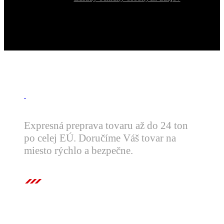
Expresná preprava tovaru až do 24 ton
po celej EÚ. Doručíme Váš tovar na
miesto rýchlo a bezpečne.
Kontaktujte nás
Telefón
+421 222 119 939
Email
office@expreskurier.eu