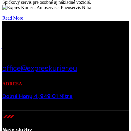
Špičkový servis pre osobné aj nákladné vozidlá.
Read More
NAPÍŠTE NÁM
office@expreskurier.eu
ADRESA
Dolné Hony 4, 949 01 Nitra
Naše služby