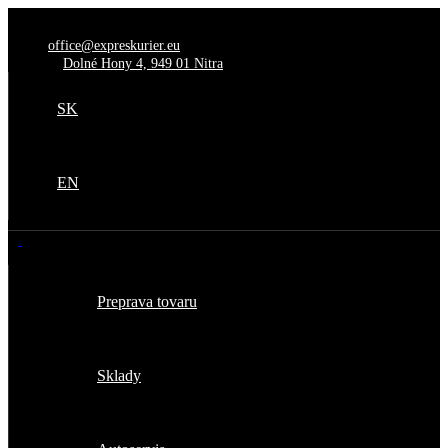
office@expreskurier.eu
Dolné Hony 4, 949 01 Nitra
SK
EN
Preprava tovaru
Sklady